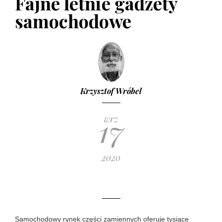
Fajne letnie gadżety
Niewidzialna wycieraczka – w jakich
warunkach się sprawdzi
samochodowe
17 LUTEGO 2017
Krzysztof Wróbel
17
wrz
2020
Samochodowy rynek części zamiennych oferuje tysiące