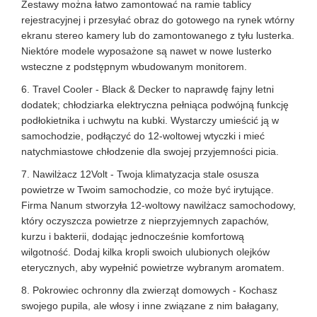
Zestawy można łatwo zamontować na ramie tablicy
rejestracyjnej i przesyłać obraz do gotowego na rynek wtórny
ekranu stereo kamery lub do zamontowanego z tyłu lusterka.
Niektóre modele wyposażone są nawet w nowe lusterko
wsteczne z podstępnym wbudowanym monitorem.
6. Travel Cooler - Black & Decker to naprawdę fajny letni
dodatek; chłodziarka elektryczna pełniąca podwójną funkcję
podłokietnika i uchwytu na kubki. Wystarczy umieścić ją w
samochodzie, podłączyć do 12-woltowej wtyczki i mieć
natychmiastowe chłodzenie dla swojej przyjemności picia.
7. Nawilżacz 12Volt - Twoja klimatyzacja stale osusza
powietrze w Twoim samochodzie, co może być irytujące.
Firma Nanum stworzyła 12-woltowy nawilżacz samochodowy,
który oczyszcza powietrze z nieprzyjemnych zapachów,
kurzu i bakterii, dodając jednocześnie komfortową
wilgotność. Dodaj kilka kropli swoich ulubionych olejków
eterycznych, aby wypełnić powietrze wybranym aromatem.
8. Pokrowiec ochronny dla zwierząt domowych - Kochasz
swojego pupila, ale włosy i inne związane z nim bałagany,