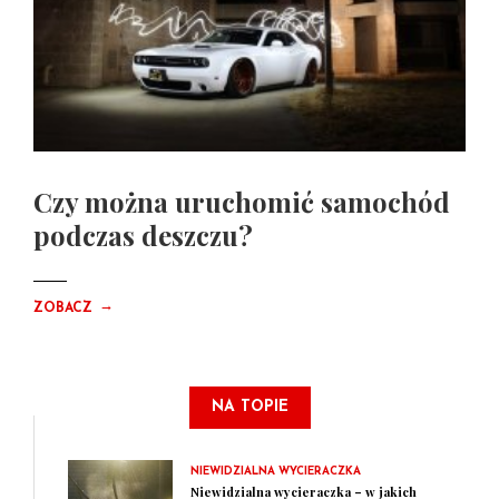
Czy można uruchomić samochód
podczas deszczu?
→
ZOBACZ
NA TOPIE
NIEWIDZIALNA WYCIERACZKA
Niewidzialna wycieraczka – w jakich