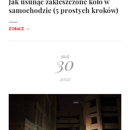
Jak usunąć zakleszczone koło w
samochodzie (5 prostych kroków)
→
ZOBACZ
30
maj
2022