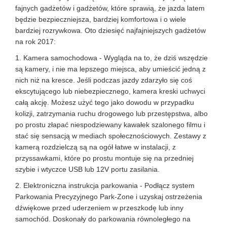
fajnych gadżetów i gadżetów, które sprawią, że jazda latem
będzie bezpieczniejsza, bardziej komfortowa i o wiele
bardziej rozrywkowa. Oto dziesięć najfajniejszych gadżetów
na rok 2017:
1. Kamera samochodowa - Wygląda na to, że dziś wszędzie
są kamery, i nie ma lepszego miejsca, aby umieścić jedną z
nich niż na kresce. Jeśli podczas jazdy zdarzyło się coś
ekscytującego lub niebezpiecznego, kamera kreski uchwyci
całą akcję. Możesz użyć tego jako dowodu w przypadku
kolizji, zatrzymania ruchu drogowego lub przestępstwa, albo
po prostu złapać niespodziewany kawałek szalonego filmu i
stać się sensacją w mediach społecznościowych. Zestawy z
kamerą rozdzielczą są na ogół łatwe w instalacji, z
przyssawkami, które po prostu montuje się na przedniej
szybie i wtyczce USB lub 12V portu zasilania.
2. Elektroniczna instrukcja parkowania - Podłącz system
Parkowania Precyzyjnego Park-Zone i uzyskaj ostrzeżenia
dźwiękowe przed uderzeniem w przeszkodę lub inny
samochód. Doskonały do parkowania równoległego na