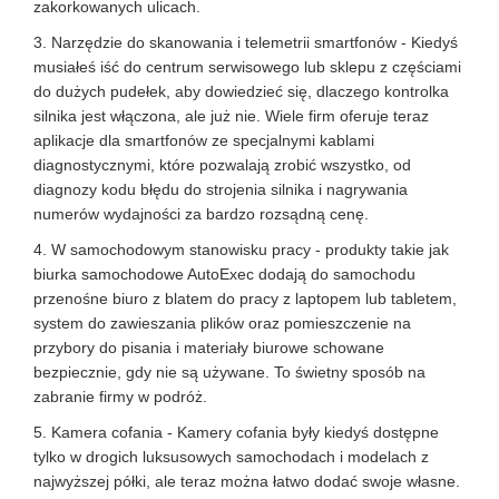
zakorkowanych ulicach.
3. Narzędzie do skanowania i telemetrii smartfonów - Kiedyś
musiałeś iść do centrum serwisowego lub sklepu z częściami
do dużych pudełek, aby dowiedzieć się, dlaczego kontrolka
silnika jest włączona, ale już nie. Wiele firm oferuje teraz
aplikacje dla smartfonów ze specjalnymi kablami
diagnostycznymi, które pozwalają zrobić wszystko, od
diagnozy kodu błędu do strojenia silnika i nagrywania
numerów wydajności za bardzo rozsądną cenę.
4. W samochodowym stanowisku pracy - produkty takie jak
biurka samochodowe AutoExec dodają do samochodu
przenośne biuro z blatem do pracy z laptopem lub tabletem,
system do zawieszania plików oraz pomieszczenie na
przybory do pisania i materiały biurowe schowane
bezpiecznie, gdy nie są używane. To świetny sposób na
zabranie firmy w podróż.
5. Kamera cofania - Kamery cofania były kiedyś dostępne
tylko w drogich luksusowych samochodach i modelach z
najwyższej półki, ale teraz można łatwo dodać swoje własne.