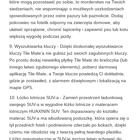
które mogą pozostawić po sobie, to morderstwo na Twoich
siedzeniach, nie wspominając o możliwych uszkodzeniach
spowodowanych przez ostre pazury lub paznokcie. Dodaj
pokrowiec na fotelik odporny na zwierzęta domowe, aby
ułatwić sprzątanie, chronić tapicerkę i zapewnić psu lub kotu
większą wygodę podczas jazdy.
9. Wyszukiwarka kluczy - Dzięki doskonałej wyszukiwarce
kluczy Tile Mate'a nie gubisz już swoich zagubionych kluczy.
Po prostu dodaj niewielką płytkę Tile Mate do breloczka (lub
innego łatwo zgubionego elementu), pobierz darmową
aplikację Tile-Mate, a Twoje klucze powiedzą Ci dokładnie,
gdzie je zostawiłeś, z alarmem dźwiękowym i lokalizacją na
mapie GPS.
10. Łóżko lotnicze SUV-a - Zamień przestrzeń ładunkową
swojego SUV-a w wygodne łóżko lotnicze z materacem
lotniczym HUAXININ SUV. Ten dopasowany do kształtu
materac SUV-a ma wbudowaną poduszkę, która opiera się o
tył przednich foteli i podniesione zderzaki po bokach, dzięki
czemu nie obudzisz się z twarzą pełną twardego plastiku.
Łóżko pneumatyczne w SUV-ie można łatwo schować do