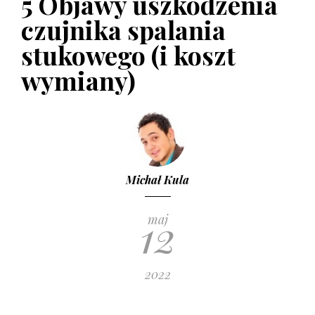
5 Objawy uszkodzenia
Niewidzialna wycieraczka – w jakich
warunkach się sprawdzi
czujnika spalania
17 LUTEGO 2017
stukowego (i koszt
wymiany)
Michał Kula
12
maj
2022