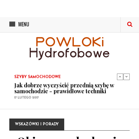
NIEWIDZIALNA WYCIERACZKA
MENU
Niewidzialna wycieraczka szyby
samochodowej
17 LUTEGO 2017
NIEWIDZIALNA WYCIERACZKA
Niewidzialna wycieraczka – w jakich
warunkach się sprawdzi
17 LUTEGO 2017
SZYBY SAMOCHODOWE
Jak dobrze wyczyścić przednią szybę w
samochodzie - prawidłowe techniki
17 LUTEGO 2017
NIEWIDZIALNA WYCIERACZKA
Niewidzialna wycieraczka szyby
samochodowej
WSKAZÓWKI I PORADY
17 LUTEGO 2017
NIEWIDZIALNA WYCIERACZKA