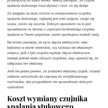
przykręcony do bloku silnika. Należy pamiętać, że czujnik
spalania stukowego musi słyszeć i czuć, co się dzieje.
Ze względu na duże różnice w umiejscowieniu czujnika
spalania stukowego, najlepiej jest mieć pojęcie, czego się
szuka, zanim się zacznie. Dobrym sposobem na to jest
sprawdzenie na stronie z częściami konkretnego czujnika
spalania w Twoim pojeździe, zanim spróbujesz znaleźć swój.
Na koniec pamiętaj, że są to złącza elektryczne, więc
będziesz w stanie stwierdzić, czy szukasz we właściwym
miejscu, jeśli z tyłu czujnika wystaje złącze elektryczne.
Istnieje jednak wiele różnych czujników, więc upewnij się, że
odłączasz ten właściwy.
Jeśli nie jesteś pewien, że znalazłeś właściwy czujnik, rozważ
oddanie samochodu do naprawy do certyfikowanego
mechanika, aby przypadkiem nie spowodować dalszych
uszkodzeń.
Koszt wymiany czujnika
spalania stukowego