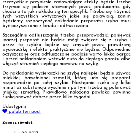
rzeczywiście przyniesie zadowalające efekty będzie trzeba
trzymać się poleceń stawianych przez producenta, gdy
chodzi o to jak nakłada się ten specyfik. Trzeba się trzymać
tych wszystkich wytycznych jakie się pojawiają. zanim
będziemy rozpoczynać nakładanie preparatu szyba musi
być oczyszczona z brudu i odtłuszczona.
Szczególnie odtłuszczanie trzeba przeprowadzić, ponieważ
inaczej preparat nie będzie mógł związać się z szyba i
przez to szybko będzie się zmywał przez prawdziwą
wycieraczkę i efektu praktycznie nie będzie. Odpowiednio
oczyszczone oraz odtłuszczone podłoże warto lekko ogrzać
i przed nakładaniem wstawić auto do ciepłego garażu albo
włączyć strumień ciepłego nawiewu na szybę.
Do nakładania wycieraczki na szybę najlepiej będzie używać
miękkiej, bawełnianej szmatki, którą uda się preparat
rozprowadzić po całej szybie. Następnie czeka się kilka
minut aż substancja wyschnie i po tym trzeba ją polerować
miękką szmatką. Prawidłowo nałożona powłoka powinna
funkcjonować dobrze przez kilka tygodni.
Udostępnij
polub ten post
Zobacz również