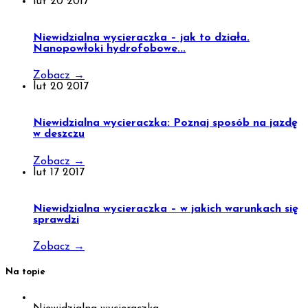
lut
20
2017
Niewidzialna wycieraczka – jak to działa.
Nanopowłoki hydrofobowe...
Zobacz
→
lut
20
2017
Niewidzialna wycieraczka: Poznaj sposób na jazdę
w deszczu
Zobacz
→
lut
17
2017
Niewidzialna wycieraczka – w jakich warunkach się
sprawdzi
Zobacz
→
Na topie