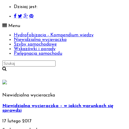
Dzisiaj jest:
Menu
Hydrofobizacja - Kompendium wiedzy
Niewidzialna wycieraczka
Szyby samochodowe
Wskazówki i porady
Pielęgnacja samochodu
Niewidzialna wycieraczka
Niewidzialna wycieraczka – w jakich warunkach się
sprawdzi
17 lutego 2017