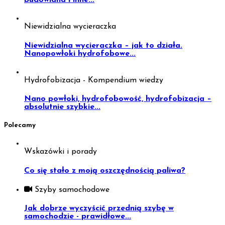
budowlana i inne...
Niewidzialna wycieraczka
Niewidzialna wycieraczka – jak to działa.
Nanopowłoki hydrofobowe...
Hydrofobizacja - Kompendium wiedzy
Nano powłoki, hydrofobowość, hydrofobizacja –
absolutnie szybkie...
Polecamy
Wskazówki i porady
Co się stało z moją oszczędnością paliwa?
Szyby samochodowe
Jak dobrze wyczyścić przednią szybę w
samochodzie - prawidłowe...