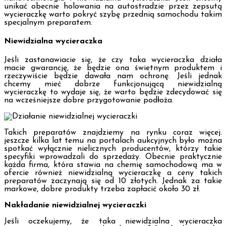
unikać obecnie holowania na autostradzie przez zepsutą
wycieraczkę warto pokryć szybę przednią samochodu takim
specjalnym preparatem.
Niewidzialna wycieraczka
Jeśli zastanawiacie się, że czy taka wycieraczka działa
macie gwarancję, że będzie ona świetnym produktem i
rzeczywiście będzie dawała nam ochronę. Jeśli jednak
chcemy mieć dobrze funkcjonującą niewidzialną
wycieraczkę to wydaje się, że warto będzie zdecydować się
na wcześniejsze dobre przygotowanie podłoża.
Takich preparatów znajdziemy na rynku coraz więcej.
jeszcze kilka lat temu na portalach aukcyjnych było można
spotkać wyłącznie nielicznych producentów, którzy takie
specyfiki wprowadzali do sprzedaży. Obecnie praktycznie
każda firma, która stawia na chemię samochodową ma w
ofercie również niewidzialną wycieraczkę a ceny takich
preparatów zaczynają się od 10 złotych. Jednak za takie
markowe, dobre produkty trzeba zapłacić około 30 zł.
Nakładanie niewidzialnej wycieraczki
Jeśli oczekujemy, że taka niewidzialna wycieraczka