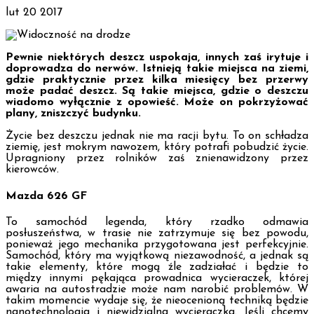
lut
20
2017
Pewnie niektórych deszcz uspokaja, innych zaś irytuje i
doprowadza do nerwów. Istnieją takie miejsca na ziemi,
gdzie praktycznie przez kilka miesięcy bez przerwy
może padać deszcz. Są takie miejsca, gdzie o deszczu
wiadomo wyłącznie z opowieść. Może on pokrzyżować
plany, zniszczyć budynku.
Życie bez deszczu jednak nie ma racji bytu. To on schładza
ziemię, jest mokrym nawozem, który potrafi pobudzić życie.
Upragniony przez rolników zaś znienawidzony przez
kierowców.
Mazda 626 GF
To samochód legenda, który rzadko odmawia
posłuszeństwa, w trasie nie zatrzymuje się bez powodu,
ponieważ jego mechanika przygotowana jest perfekcyjnie.
Samochód, który ma wyjątkową niezawodność, a jednak są
takie elementy, które mogą źle zadziałać i będzie to
między innymi pękająca prowadnica wycieraczek, której
awaria na autostradzie może nam narobić problemów. W
takim momencie wydaje się, że nieocenioną techniką będzie
nanotechnologia i niewidzialna wycieraczka. Jeśli chcemy