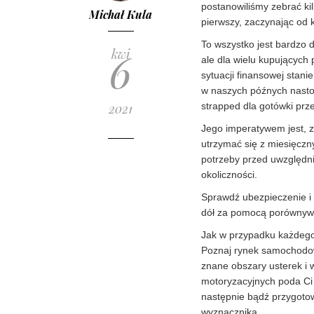
postanowiliśmy zebrać k
Michał Kula
pierwszy, zaczynając od 
To wszystko jest bardzo 
6
kwi
ale dla wielu kupujących
sytuacji finansowej stani
w naszych późnych nastol
2021
strapped dla gotówki prz
Jego imperatywem jest, z
utrzymać się z miesięczn
potrzeby przed uwzględni
okoliczności.
Sprawdź ubezpieczenie i 
dół za pomocą porównywa
Jak w przypadku każdego 
Poznaj rynek samochodowy
znane obszary usterek i 
motoryzacyjnych poda Ci 
następnie bądź przygotow
wyznacznika.