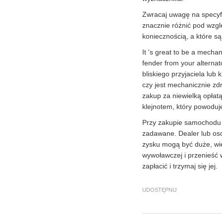
Zwracaj uwagę na specyf
znacznie różnić pod wzgl
koniecznością, a które s
It 's great to be a mecha
fender from your alternat
bliskiego przyjaciela lub
czy jest mechanicznie zdr
zakup za niewielką opłatą
klejnotem, który powoduj
Przy zakupie samochodu ni
zadawane. Dealer lub os
zysku mogą być duże, wię
wywoławczej i przenieść 
zapłacić i trzymaj się jej.
UDOSTĘPNIJ