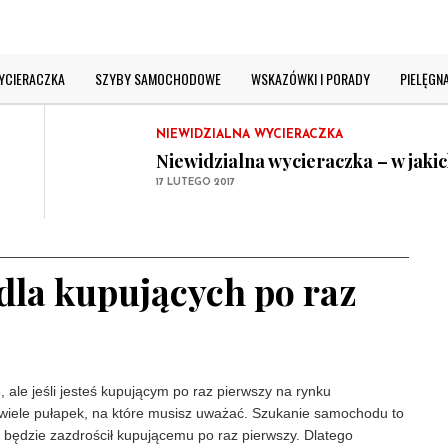
NIEWIDZIALNA WYCIERACZKA
Niewidzialna wycieraczka szyby 
WYCIERACZKA
SZYBY SAMOCHODOWE
WSKAZÓWKI I PORADY
PIELĘGN
17 LUTEGO 2017
NIEWIDZIALNA WYCIERACZKA
Niewidzialna wycieraczka – w jaki
17 LUTEGO 2017
SZYBY SAMOCHODOWE
Jak dobrze wyczyścić przednią szy
17 LUTEGO 2017
NIEWIDZIALNA WYCIERACZKA
dla kupujących po raz
Niewidzialna wycieraczka szyby 
17 LUTEGO 2017
NIEWIDZIALNA WYCIERACZKA
Niewidzialna wycieraczka – w jaki
17 LUTEGO 2017
 ale jeśli jesteś kupującym po raz pierwszy na rynku
wiele pułapek, na które musisz uważać. Szukanie samochodu to
e będzie zazdrościł kupującemu po raz pierwszy. Dlatego