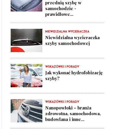
przednią szybę w
samochodzie -
prawidłowe...
NIEWIDZIALNA WYCIERACZKA
Niewidzialna wycieraczka
szyby samochodowej
WSKAZÓWKI I PORADY
Jak wykonać hydrofobizację
szyby?
WSKAZÓWKI I PORADY
Nanopowłoki – branża
zdrowotna, samochodowa,
budowlana i inne...