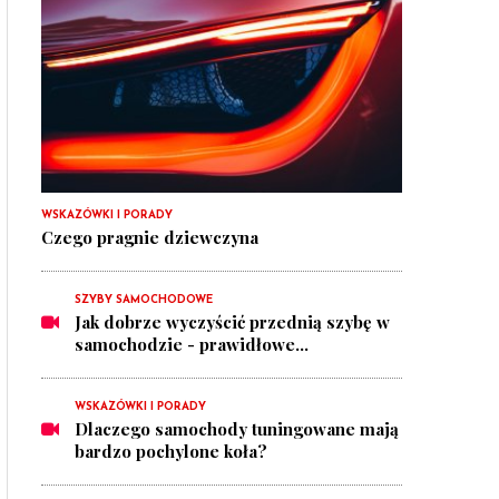
WSKAZÓWKI I PORADY
Czego pragnie dziewczyna
SZYBY SAMOCHODOWE
Jak dobrze wyczyścić przednią szybę w
samochodzie - prawidłowe...
WSKAZÓWKI I PORADY
Dlaczego samochody tuningowane mają
bardzo pochylone koła?