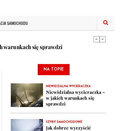
samochodowej
ACJA SAMOCHODU
ch warunkach się sprawdzi
bę w samochodzie - prawidłowe techniki
NA TOPIE
samochodowej
NIEWIDZIALNA WYCIERACZKA
Niewidzialna wycieraczka –
w jakich warunkach się
sprawdzi
ch warunkach się sprawdzi
SZYBY SAMOCHODOWE
Jak dobrze wyczyścić