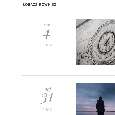
ZOBACZ RÓWNIEŻ
4
cze
2022
31
maj
2022