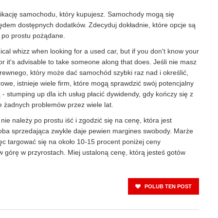
ikację samochodu, który kupujesz. Samochody mogą się
ędem dostępnych dodatków. Zdecyduj dokładnie, które opcje są
ą po prostu pożądane.
nical whizz when looking for a used car, but if you don't know your
or it's advisable to take someone along that does. Jeśli nie masz
 krewnego, który może dać samochód szybki raz nad i określić,
owe, istnieje wiele firm, które mogą sprawdzić swój potencjalny
 - stumping up dla ich usług płacić dywidendy, gdy kończy się z
e żadnych problemów przez wiele lat.
e należy po prostu iść i zgodzić się na cenę, która jest
oba sprzedająca zwykle daje pewien margines swobody. Marże
c targować się na około 10-15 procent poniżej ceny
w górę w przyrostach. Miej ustaloną cenę, którą jesteś gotów
POLUB TEN POST