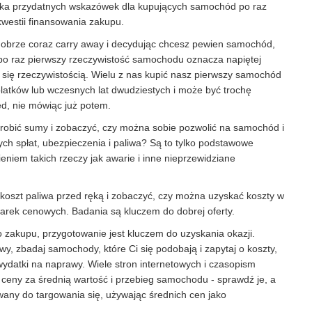
ilka przydatnych wskazówek dla kupujących samochód po raz
kwestii finansowania zakupu.
dobrze coraz carry away i decydując chcesz pewien samochód,
 po raz pierwszy rzeczywistość samochodu oznacza napiętej
e się rzeczywistością. Wielu z nas kupić nasz pierwszy samochód
atków lub wczesnych lat dwudziestych i może być trochę
ed, nie mówiąc już potem.
robić sumy i zobaczyć, czy można sobie pozwolić na samochód i
ych spłat, ubezpieczenia i paliwa? Są to tylko podstawowe
eniem takich rzeczy jak awarie i inne nieprzewidziane
koszt paliwa przed ręką i zobaczyć, czy można uzyskać koszty w
rek cenowych. Badania są kluczem do dobrej oferty.
zakupu, przygotowanie jest kluczem do uzyskania okazji.
, zbadaj samochody, które Ci się podobają i zapytaj o koszty,
wydatki na naprawy. Wiele stron internetowych i czasopism
ceny za średnią wartość i przebieg samochodu - sprawdź je, a
any do targowania się, używając średnich cen jako