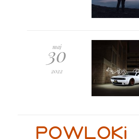
30
maj
2022