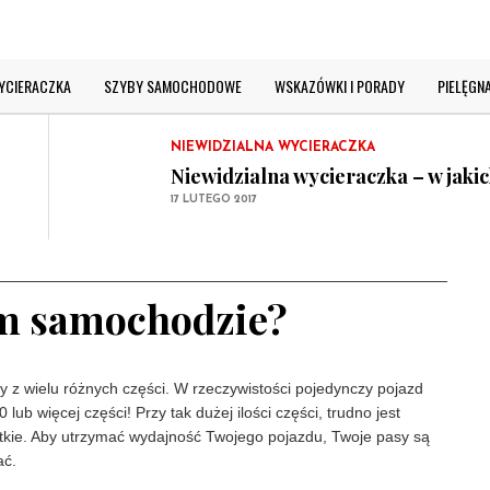
NIEWIDZIALNA WYCIERACZKA
WYCIERACZKA
SZYBY SAMOCHODOWE
WSKAZÓWKI I PORADY
PIELĘGN
Niewidzialna wycieraczka szyby 
17 LUTEGO 2017
NIEWIDZIALNA WYCIERACZKA
Niewidzialna wycieraczka – w jaki
17 LUTEGO 2017
SZYBY SAMOCHODOWE
Jak dobrze wyczyścić przednią szy
17 LUTEGO 2017
NIEWIDZIALNA WYCIERACZKA
im samochodzie?
Niewidzialna wycieraczka szyby 
17 LUTEGO 2017
NIEWIDZIALNA WYCIERACZKA
y z wielu różnych części. W rzeczywistości pojedynczy pojazd
Niewidzialna wycieraczka – w jaki
lub więcej części! Przy tak dużej ilości części, trudno jest
17 LUTEGO 2017
ystkie. Aby utrzymać wydajność Twojego pojazdu, Twoje pasy są
ać.