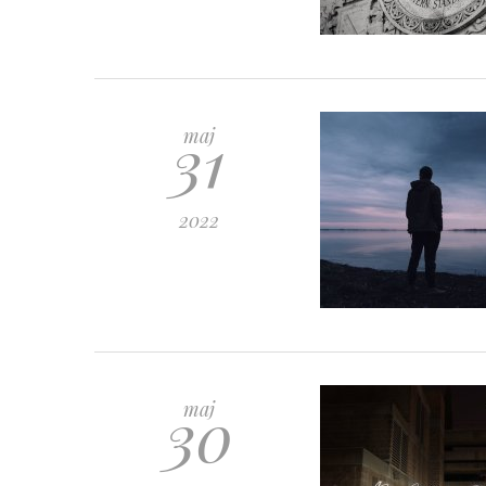
31
maj
2022
30
maj