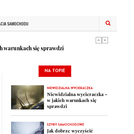
ACJA SAMOCHODU
samochodowej
ch warunkach się sprawdzi
bę w samochodzie - prawidłowe techniki
NA TOPIE
samochodowej
NIEWIDZIALNA WYCIERACZKA
Niewidzialna wycieraczka –
w jakich warunkach się
sprawdzi
ch warunkach się sprawdzi
SZYBY SAMOCHODOWE
Jak dobrze wyczyścić