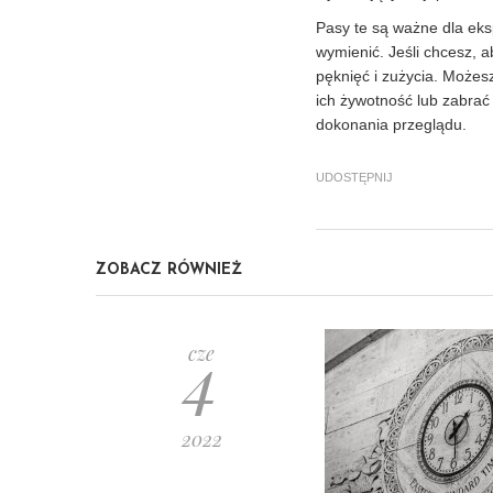
Pasy te są ważne dla eksp
wymienić. Jeśli chcesz, 
pęknięć i zużycia. Możes
ich żywotność lub zabra
dokonania przeglądu.
UDOSTĘPNIJ
ZOBACZ RÓWNIEŻ
4
cze
2022