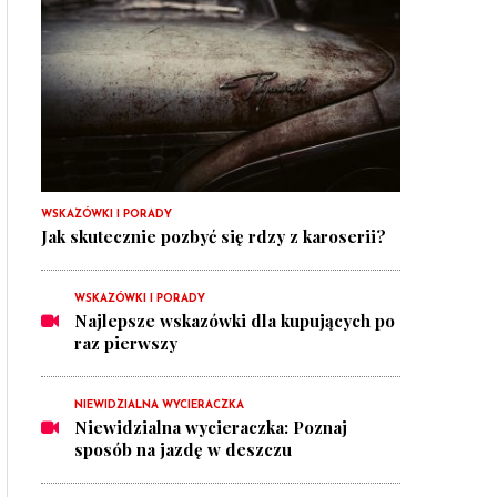
WSKAZÓWKI I PORADY
Jak skutecznie pozbyć się rdzy z karoserii?
WSKAZÓWKI I PORADY
Najlepsze wskazówki dla kupujących po
raz pierwszy
NIEWIDZIALNA WYCIERACZKA
Niewidzialna wycieraczka: Poznaj
sposób na jazdę w deszczu