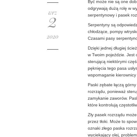
Być może nie są one dob
odgrywają dużą rolę w w
2
wrz
serpentynowy i pasek roz
Serpentyny są odpowiedz
chłodzące, pompy wtryskow
2020
Czasami pasy serpentynow
Dzięki jednej długiej śc
w Twoim pojeździe. Jest 
sterującą niektórymi czę
pęknięcia tego pasa usłys
wspomaganie kierownicy p
Paski zębate łączą górny
rozrządu, ponieważ steruj
zamykanie zaworów. Pask
które kontrolują częstotl
Zły pasek rozrządu może
przez tłoki. Może to spo
oznaki złego paska rozrz
wyciekający olej, problemy