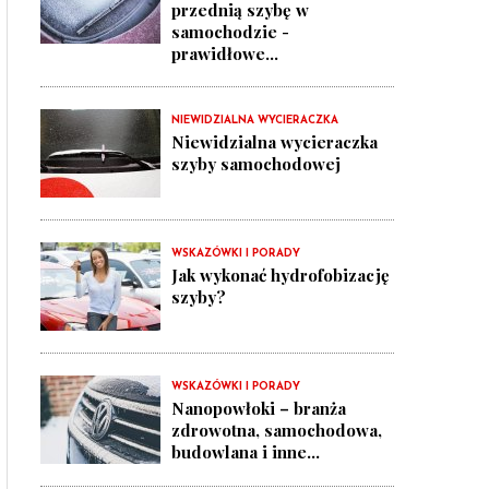
przednią szybę w
samochodzie -
prawidłowe...
NIEWIDZIALNA WYCIERACZKA
Niewidzialna wycieraczka
szyby samochodowej
WSKAZÓWKI I PORADY
Jak wykonać hydrofobizację
szyby?
WSKAZÓWKI I PORADY
Nanopowłoki – branża
zdrowotna, samochodowa,
budowlana i inne...