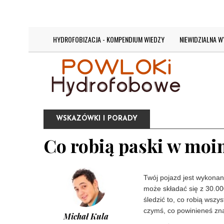
DZISIAJ JEST:
SOBOTA 8 SIERPNIA 2026
HYDROFOBIZACJA - KOMPENDIUM WIEDZY
NIEWIDZIALNA 
WSKAZÓWKI I PORADY
Co robią paski w mo
Twój pojazd jest wykonan
może składać się z 30.000 
śledzić to, co robią wsz
czymś, co powinieneś zn
Michał Kula