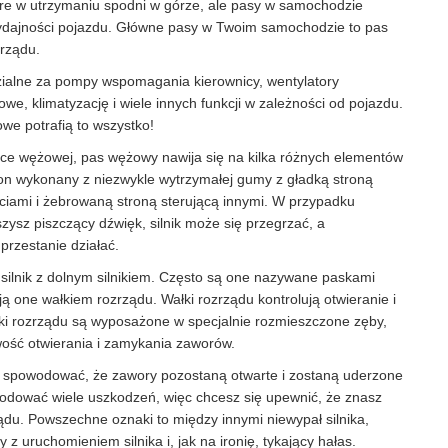
re w utrzymaniu spodni w górze, ale pasy w samochodzie
ydajności pojazdu. Główne pasy w Twoim samochodzie to pas
rządu.
ialne za pompy wspomagania kierownicy, wentylatory
e, klimatyzację i wiele innych funkcji w zależności od pojazdu.
e potrafią to wszystko!
ieżce wężowej, pas wężowy nawija się na kilka różnych elementów
on wykonany z niezwykle wytrzymałej gumy z gładką stroną
ściami i żebrowaną stroną sterującą innymi. W przypadku
zysz piszczący dźwięk, silnik może się przegrzać, a
rzestanie działać.
 silnik z dolnym silnikiem. Często są one nazywane paskami
ą one wałkiem rozrządu. Wałki rozrządu kontrolują otwieranie i
i rozrządu są wyposażone w specjalnie rozmieszczone zęby,
iwość otwierania i zamykania zaworów.
 spowodować, że zawory pozostaną otwarte i zostaną uderzone
wodować wiele uszkodzeń, więc chcesz się upewnić, że znasz
ądu. Powszechne oznaki to między innymi niewypał silnika,
 z uruchomieniem silnika i, jak na ironię, tykający hałas.