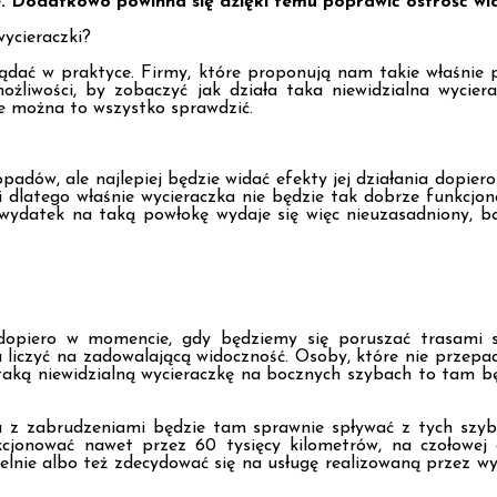
e. Dodatkowo powinna się dzięki temu poprawić ostrość wid
ycieraczki?
ądać w praktyce. Firmy, które proponują nam takie właśnie po
żliwości, by zobaczyć jak działa taka niewidzialna wycier
ie można to wszystko sprawdzić.
opadów, ale najlepiej będzie widać efekty jej działania dopie
i dlatego właśnie wycieraczka nie będzie tak dobrze funkcj
 wydatek na taką powłokę wydaje się więc nieuzasadniony, b
 dopiero w momencie, gdy będziemy się poruszać trasami s
 liczyć na zadowalającą widoczność. Osoby, które nie przepa
 taką niewidzialną wycieraczkę na bocznych szybach to tam bę
a z zabrudzeniami będzie tam sprawnie spływać z tych szyb 
onować nawet przez 60 tysięcy kilometrów, na czołowej ok
nie albo też zdecydować się na usługę realizowaną przez wys