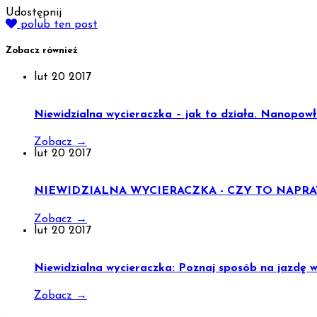
Udostępnij
polub ten post
Zobacz również
lut
20
2017
Niewidzialna wycieraczka – jak to działa. Nanopowł
Zobacz
→
lut
20
2017
NIEWIDZIALNA WYCIERACZKA - CZY TO NAPR
Zobacz
→
lut
20
2017
Niewidzialna wycieraczka: Poznaj sposób na jazdę 
Zobacz
→