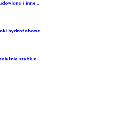
owlana i inne...
oki hydrofobowe...
lutnie szybkie...