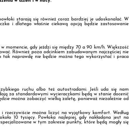
zenia w dzień i w nocy.
włoki starają się również coraz bardziej je udoskonalać. W
aczka i dlatego właśnie ciekawą opcją będzie zastosowanie
ro w momencie, gdy jeździ się między 70 a 90 km/h. Większość
onować. Również poza odcinkiem zabudowanym najczęściej nie
o tak naprawdę nie będzie można tego wykorzystać i praca
zybkiego ruchu albo też autostradami. Jeśli uda się nam
dają za standardowymi wycieraczkami będą w stanie docenić
dzie można zobaczyć wielką zaletę, ponieważ niezależnie od
i rzeczywiście można liczyć na wyjątkowy komfort. Według
oło 10 tysięcy. Powłoka najlepiej, gdy nakładana jest na
pecjalizowane w tym zakresie punkty, które będą mogły się