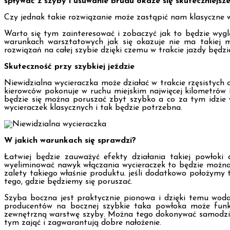
spływać z szyby i usuwanie brudu okaże się skuteczniejsz
Czy jednak takie rozwiązanie może zastąpić nam klasyczne w
Warto się tym zainteresować i zobaczyć jak to będzie wygl
warunkach warsztatowych jak się okazuje nie ma takiej mo
rozwiązań na całej szybie dzięki czemu w trakcie jazdy będz
Skuteczność przy szybkiej jeździe
Niewidzialna wycieraczka może działać w trakcie rzęsistych 
kierowców pokonuje w ruchu miejskim najwięcej kilometrów 
będzie się można poruszać zbyt szybko a co za tym idzie
wycieraczek klasycznych i tak będzie potrzebna.
W jakich warunkach się sprawdzi?
Łatwiej będzie zauważyć efekty działania takiej powłoki
wyeliminować nawyk włączania wycieraczek to będzie można
zalety takiego właśnie produktu. jeśli dodatkowo położymy
tego, gdzie będziemy się poruszać.
Szyba boczna jest praktycznie pionowa i dzięki temu wod
producentów na bocznej szybkie taka powłoka może funkcj
zewnętrzną warstwę szyby. Można tego dokonywać samodziel
tym zająć i zagwarantują dobre nałożenie.