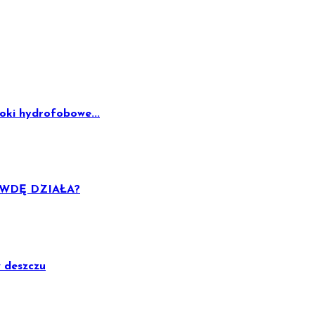
oki hydrofobowe...
AWDĘ DZIAŁA?
w deszczu