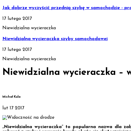
Jak dobrze wyczyścić przednią szybę w samochodzie - pra
17 lutego 2017
Niewidzialna wycieraczka
Niewidzialna wycieraczka szyby samochodowej
17 lutego 2017
Niewidzialna wycieraczka
Niewidzialna wycieraczka – w
Michał Kula
lut
17
2017
„Niewidzialna wycieraczka” to popularna nazwa dla zab