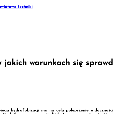
widłowe techniki
 jakich warunkach się sprawd
iegu hydrofobizacji ma na celu polepszenie widoczności 